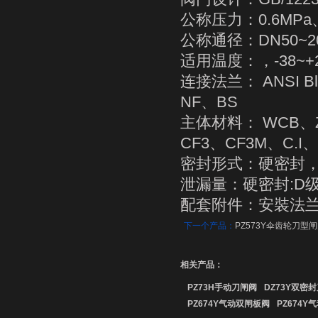
公称压力：0.6MPa、1
公称通径：DN50~20
适用温度：，-38~
连接法兰： ANSI Bl
NF、BS
主体材料： WCB、ZGl
CF3、CF3M、C.I、2
密封形式：硬密封
泄漏量：硬密封:D级(
配套附件：安裝法
下一个产品：
PZ573Y伞齿轮刀型
相关产品：
PZ73H手动刀闸阀
DZ73Y双密
PZ674Y气动双闸板阀
PZ674Y